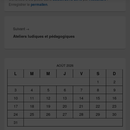
Enregistrer le
permalien
.
Navigation
de
Article
Suivant
→
l’article
Ateliers ludiques et pédagogiques
suivant :
Zone
principale
AOÛT 2026
de
L
M
M
J
V
S
D
widget
pour
1
2
la
3
4
5
6
7
8
9
barre
latérale
10
11
12
13
14
15
16
17
18
19
20
21
22
23
24
25
26
27
28
29
30
31