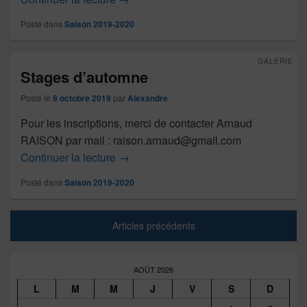
Posté dans
Saison 2019-2020
GALERIE
Stages d’automne
Posté le
8 octobre 2019
par
Alexandre
Pour les inscriptions, merci de contacter Arnaud
RAISON par mail : raison.arnaud@gmail.com
Stages d’automne
Continuer la lecture
→
Posté dans
Saison 2019-2020
Articles précédents
Zone
principale
AOÛT 2026
de
L
M
M
J
V
S
D
widget
pour