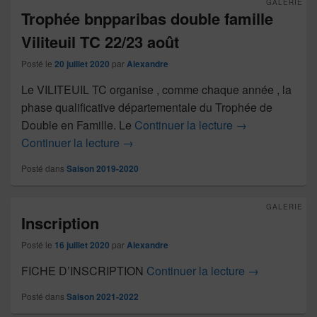
GALERIE
Trophée bnpparibas double famille
Viliteuil TC 22/23 août
Posté le
20 juillet 2020
par
Alexandre
Le VILITEUIL TC organise , comme chaque année , la
phase qualificative départementale du Trophée de
Trophée bnpparib
Double en Famille. Le
Continuer la lecture
→
Trophée bnpparibas double famille Vili
Continuer la lecture
→
Posté dans
Saison 2019-2020
GALERIE
Inscription
Posté le
16 juillet 2020
par
Alexandre
Inscription
FICHE D’INSCRIPTION
Continuer la lecture
→
Posté dans
Saison 2021-2022