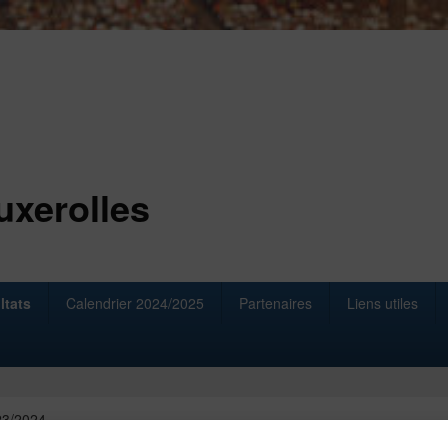
uxerolles
ltats
Calendrier 2024/2025
Partenaires
Liens utiles
23/2024