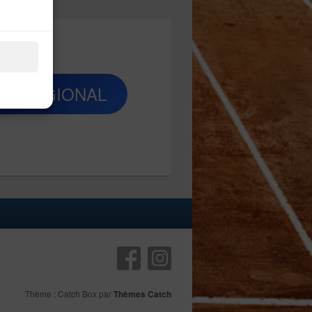
T RÉGIONAL
Thème : Catch Box par
Thèmes Catch