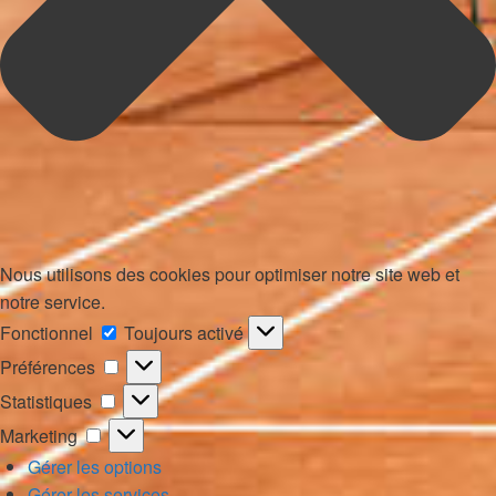
Nous utilisons des cookies pour optimiser notre site web et
notre service.
Fonctionnel
Fonctionnel
Toujours activé
Préférences
Préférences
Statistiques
Statistiques
Marketing
Marketing
Gérer les options
Gérer les services