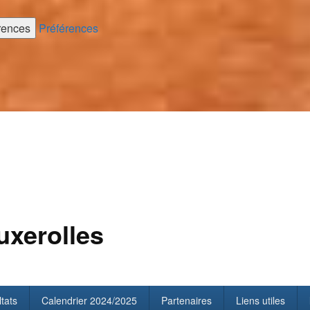
érences
Préférences
uxerolles
tats
Calendrier 2024/2025
Partenaires
Liens utiles