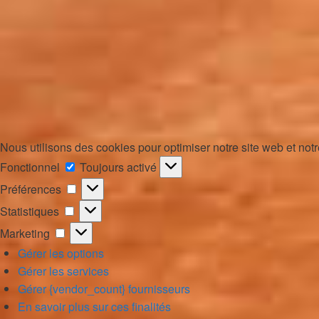
Nous utilisons des cookies pour optimiser notre site web et notr
Fonctionnel
Fonctionnel
Toujours activé
Préférences
Préférences
Statistiques
Statistiques
Marketing
Marketing
Gérer les options
Gérer les services
Gérer {vendor_count} fournisseurs
En savoir plus sur ces finalités