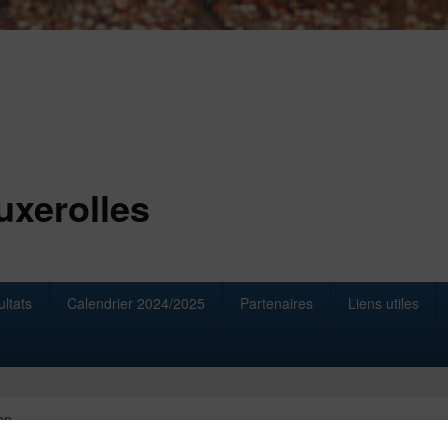
uxerolles
ltats
Calendrier 2024/2025
Partenaires
Liens utiles
on