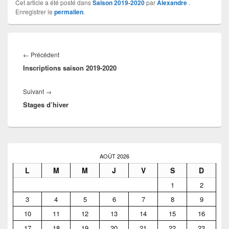
Cet article a été posté dans
Saison 2019-2020
par
Alexandre
.
Enregistrer le
permalien
.
Navigation
de
Article
←
Précédent
l’article
Inscriptions saison 2019-2020
précédent :
Article
Suivant
→
Stages d’hiver
suivant :
Zone
principale
AOÛT 2026
de
L
M
M
J
V
S
D
widget
pour
1
2
la
3
4
5
6
7
8
9
barre
latérale
10
11
12
13
14
15
16
17
18
19
20
21
22
23