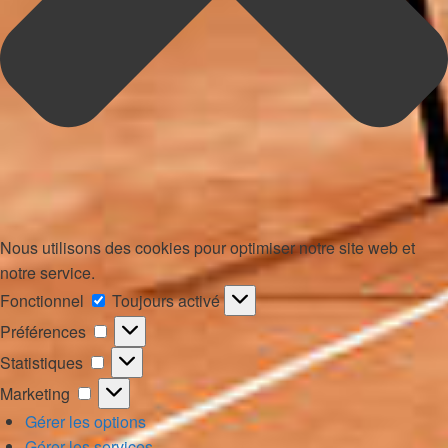
Nous utilisons des cookies pour optimiser notre site web et
notre service.
Fonctionnel
Fonctionnel
Toujours activé
Préférences
Préférences
Statistiques
Statistiques
Marketing
Marketing
Gérer les options
Gérer les services