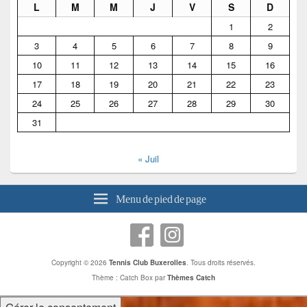
de
L
M
M
J
V
S
D
widget
pour
1
2
la
3
4
5
6
7
8
9
barre
latérale
10
11
12
13
14
15
16
17
18
19
20
21
22
23
24
25
26
27
28
29
30
31
« Juil
Menu de pied de page
Copyright © 2026
Tennis Club Buxerolles
. Tous droits réservés.
Thème : Catch Box par
Thèmes Catch