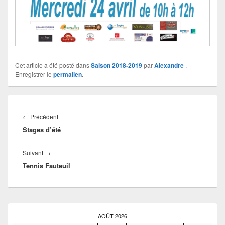
Cet article a été posté dans
Saison 2018-2019
par
Alexandre
.
Enregistrer le
permalien
.
Navigation
de
Article
←
Précédent
l’article
Stages d’été
précédent :
Article
Suivant
→
Tennis Fauteuil
suivant :
Zone
principale
AOÛT 2026