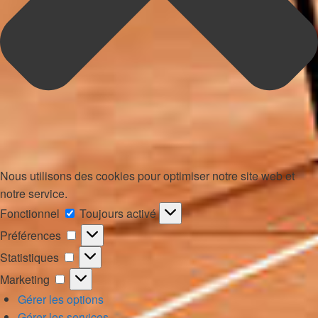
Nous utilisons des cookies pour optimiser notre site web et
notre service.
Fonctionnel
Fonctionnel
Toujours activé
Préférences
Préférences
Statistiques
Statistiques
Marketing
Marketing
Gérer les options
Gérer les services